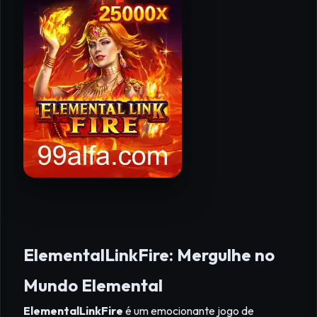
ElementalLinkFire: Mergulhe no
Mundo Elemental
ElementalLinkFire
é um emocionante jogo de