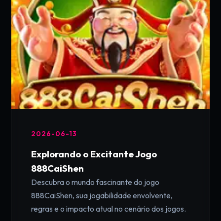
2026-06-13
Explorando o Excitante Jogo
888CaiShen
Descubra o mundo fascinante do jogo
888CaiShen, sua jogabilidade envolvente,
regras e o impacto atual no cenário dos jogos.