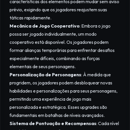
características dos elementos podem mudar sem aviso
prévio, exigindo que os jogadores reajustem suas
táticas rapidamente.
Mecânica de Jogo Cooperativo
: Embora o jogo
possa ser jogado individualmente, um modo
cooperativo está disponível. Os jogadores podem
formar alianças temporárias para enfrentar desafios
especialmente difíceis, combinando as forças
elementais de seus personagens.
Personalização de Personagens
: À medida que
progridem, os jogadores podem desbloquear novas
habilidades e personalizações para seus personagens,
permitindo uma experiência de jogo mais
personalizada e estratégica. Esses upgrades são
fundamentais em batalhas de níveis avançados.
Sistema de Pontuação e Recompensas
: Cada nível