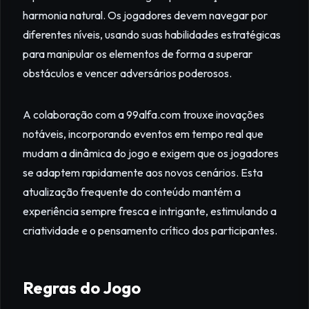
harmonia natural. Os jogadores devem navegar por
diferentes níveis, usando suas habilidades estratégicas
para manipular os elementos de forma a superar
obstáculos e vencer adversários poderosos.
A colaboração com a 99alfa.com trouxe inovações
notáveis, incorporando eventos em tempo real que
mudam a dinâmica do jogo e exigem que os jogadores
se adaptem rapidamente aos novos cenários. Esta
atualização frequente do conteúdo mantém a
experiência sempre fresca e intrigante, estimulando a
criatividade e o pensamento crítico dos participantes.
Regras do Jogo