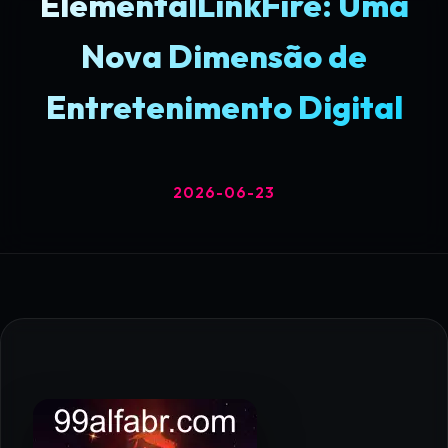
ElementalLinkFire: Uma
Nova Dimensão de
Entretenimento Digital
2026-06-23