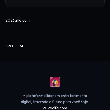
2026alfa.com
59Q.COM
A plataforma líder em entretenimento
digital, trazendo o futuro para você hoje.
2026alfa.com