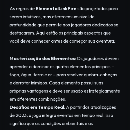
As regras de
ElementalLinkFire
são projetadas para
serem intuitivas, mas oferecem um nível de
profundidade que permite aos jogadores dedicados se
destacarem. Aqui estão os principais aspectos que
você deve conhecer antes de começar sua aventura:
Masterização dos Elementos
: Os jogadores devem
aprender a dominar os quatro elementos principais –
fogo, água, terra e ar – para resolver quebra-cabeças
e derrotar inimigos. Cada elemento possui suas
próprias vantagens e deve ser usado estrategicamente
em diferentes combinações.
Desafios em Tempo Real
: A partir das atualizações
de 2023, o jogo integra eventos em tempo real. Isso
significa que as condições ambientais e as