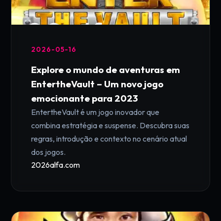
2026-05-16
Explore o mundo de aventuras em
EntertheVault – Um novo jogo
emocionante para 2023
EntertheVault é um jogo inovador que
combina estratégia e suspense. Descubra suas
regras, introdução e contexto no cenário atual
dos jogos.
2026alfa.com