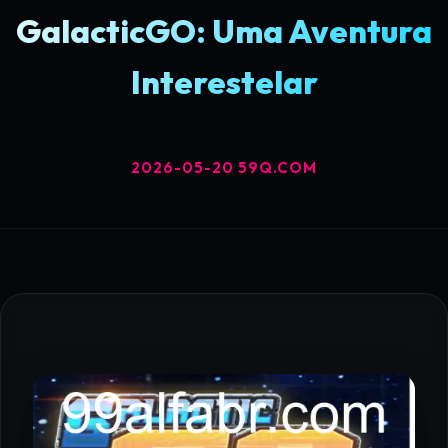
GalacticGO: Uma Aventura
Interestelar
2026-05-20
59Q.COM