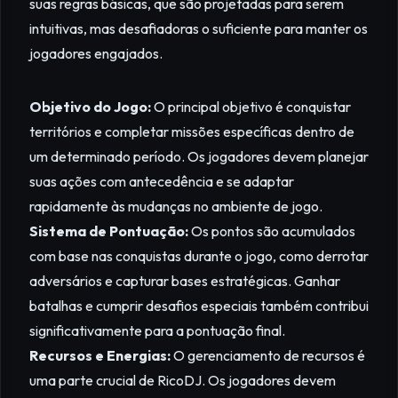
suas regras básicas, que são projetadas para serem
intuitivas, mas desafiadoras o suficiente para manter os
jogadores engajados.
Objetivo do Jogo:
O principal objetivo é conquistar
territórios e completar missões específicas dentro de
um determinado período. Os jogadores devem planejar
suas ações com antecedência e se adaptar
rapidamente às mudanças no ambiente de jogo.
Sistema de Pontuação:
Os pontos são acumulados
com base nas conquistas durante o jogo, como derrotar
adversários e capturar bases estratégicas. Ganhar
batalhas e cumprir desafios especiais também contribui
significativamente para a pontuação final.
Recursos e Energias:
O gerenciamento de recursos é
uma parte crucial de RicoDJ. Os jogadores devem