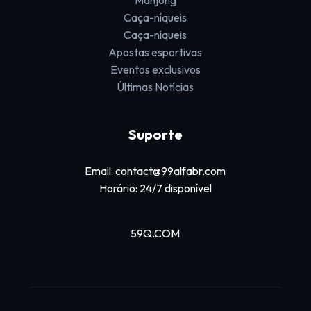
Mahjong
Caça-níqueis
Caça-níqueis
Apostas esportivas
Eventos exclusivos
Últimas Notícias
Suporte
Email: contact@99alfabr.com
Horário: 24/7 disponível
59Q.COM