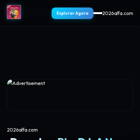
2026alfa.com
Explorar Agora
2026alfa.com