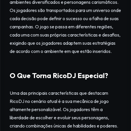
ambientes diversificados e personagens carismáticos.
Os jogadores são transportados para um universo onde
cada decisão pode definir o sucesso ou a falha de suas
campanhas. O jogo se passa em diferentes regiões,
cada uma com suas próprias características e desafios,
exigindo que os jogadores adaptem suas estratégias
de acordo com o ambiente em que estão inseridos.
O Que Torna RicoDJ Especial?
Uma das principais características que destacam
RicoDJ no cenário atual é a sua mecânica de jogo
altamente personalizável. Os jogadores têm a
liberdade de escolher e evoluir seus personagens,
criando combinações únicas de habilidades e poderes.