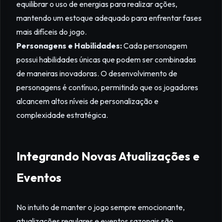
equilibrar o uso de energias para realizar ações,
mantendo um estoque adequado para enfrentar fases
mais difíceis do jogo.
Personagens e Habilidades:
Cada personagem
possui habilidades únicas que podem ser combinadas
de maneiras inovadoras. O desenvolvimento de
personagens é contínuo, permitindo que os jogadores
alcancem altos níveis de personalização e
complexidade estratégica.
Integrando Novas Atualizações e
Eventos
No intuito de manter o jogo sempre emocionante,
atualizações regulares e eventos sazonais são