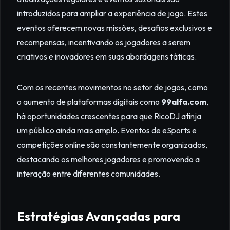
introduzidos para ampliar a experiência de jogo. Estes
eventos oferecem novas missões, desafios exclusivos e
recompensas, incentivando os jogadores a serem
criativos e inovadores em suas abordagens táticas.
Com os recentes movimentos no setor de jogos, como
o aumento de plataformas digitais como
99alfa.com
,
há oportunidades crescentes para que RicoDJ atinja
um público ainda mais amplo. Eventos de eSports e
competições online são constantemente organizados,
destacando os melhores jogadores e promovendo a
interação entre diferentes comunidades.
Estratégias Avançadas para