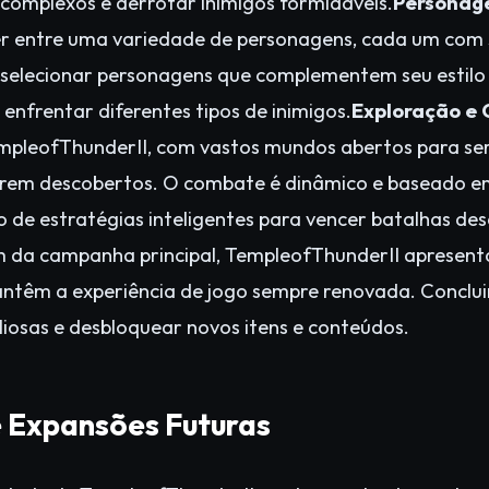
complexos e derrotar inimigos formidáveis.
Personage
r entre uma variedade de personagens, cada um com s
al selecionar personagens que complementem seu estil
 enfrentar diferentes tipos de inimigos.
Exploração e
empleofThunderII, com vastos mundos abertos para se
rem descobertos. O combate é dinâmico e baseado em
o de estratégias inteligentes para vencer batalhas des
 da campanha principal, TempleofThunderII apresenta
antêm a experiência de jogo sempre renovada. Conclui
iosas e desbloquear novos itens e conteúdos.
e Expansões Futuras