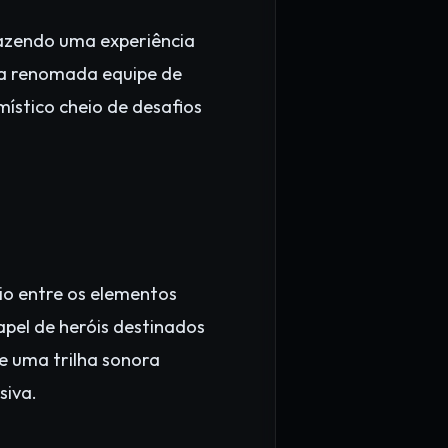
razendo uma experiência
la renomada equipe de
ístico cheio de desafios
o entre os elementos
pel de heróis destinados
e uma trilha sonora
siva.