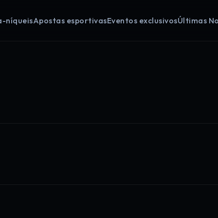
-níqueis
Apostas esportivas
Eventos exclusivos
Últimas No