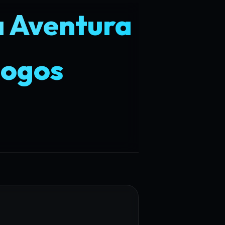
a Aventura
Jogos