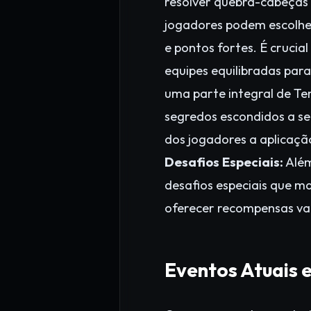
resolver quebra-cabeças 
jogadores podem escolhe
e pontos fortes. É cruci
equipes equilibradas para
uma parte integral de T
segredos escondidos a se
dos jogadores a aplicaçã
Desafios Especiais:
Além
desafios especiais que m
oferecer recompensas val
Eventos Atuais 