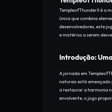
TempleofThunderII é a ma
única que combina elemen
desenvolvedores, este jo
e mistérios a serem desv
Introdução: Uma
A jornada em TempleofTh
naturais está ameaçado 
a restaurar a harmonia n
envolvente, o jogo propor