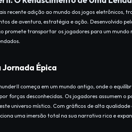
is recente adição ao mundo dos jogos eletrônicos, t
tos de aventura, estratégia e ação. Desenvolvido pe
go promete transportar os jogadores para um mundo m
endados.
 Jornada Épica
underII começa em um mundo antigo, onde o equilíbri
por forças desconhecidas. Os jogadores assumem o pa
este universo místico. Com gráficos de alta qualidade 
ciona uma imersão total na sua narrativa rica e expan