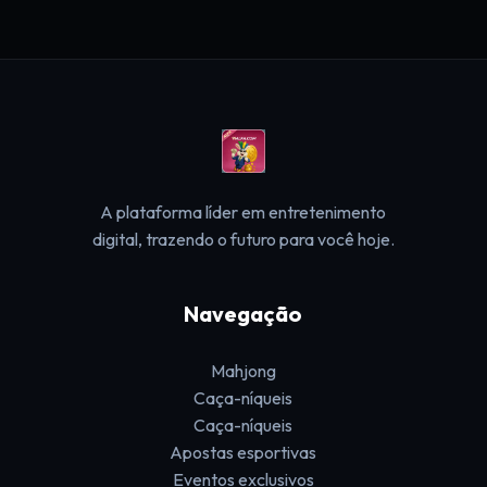
A plataforma líder em entretenimento
digital, trazendo o futuro para você hoje.
Navegação
Mahjong
Caça-níqueis
Caça-níqueis
Apostas esportivas
Eventos exclusivos