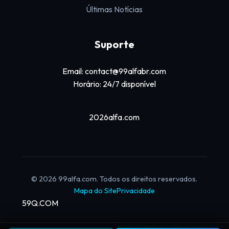
Últimas Notícias
Suporte
Email: contact@99alfabr.com
Horário: 24/7 disponível
2026alfa.com
© 2026 99alfa.com. Todos os direitos reservados.
Mapa do Site
Privacidade
59Q.COM