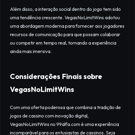
Além disso, a interação social dentro do jogo tem sido
uma tendência crescente. VegasNoLimitWins adotou
uma abordagem moderna para fornecer aos jogadores
recursos de comunicação para que possam colaborar
ou competir em tempo real, tornando a experiência
ainda mais imersiva.
Considerações Finais sobre
VegasNoLimitWins
Com uma oferta poderosa que combina a tradição de
jogos de cassino com inovação digital,
VegasNoLimitWins no 99alfa.com é uma experiência
incomparável para os entusiastas de cassinos. Seja