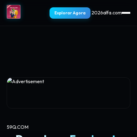
2026alfa.com
Explorar Agora
59Q.COM