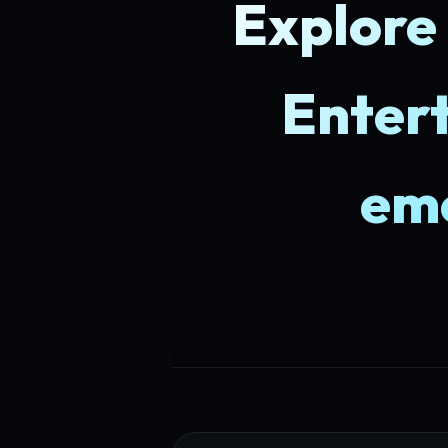
Explore
Enter
em