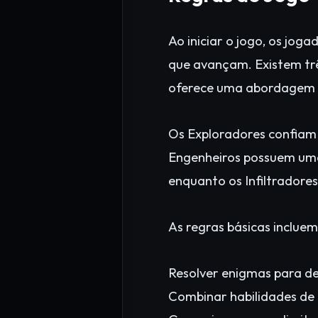
Ao iniciar o jogo, os jo
que avançam. Existem três
oferece uma abordagem ún
Os Exploradores confiam 
Engenheiros possuem uma
enquanto os Infiltradores
As regras básicas incluem
Resolver enigmas para d
Combinar habilidades de 