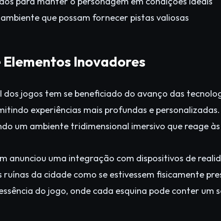
tados para manter o personagem em condições ideais
ambiente que possam fornecer pistas valiosas
e Elementos Inovadores
 dos jogos tem se beneficiado do avanço das tecnologi
permitindo experiências mais profundas e personalizada
ndo um ambiente tridimensional imersivo que reage às
 anunciou uma integração com dispositivos de realida
s ruínas da cidade como se estivessem fisicamente p
 essência do jogo, onde cada esquina pode conter um s