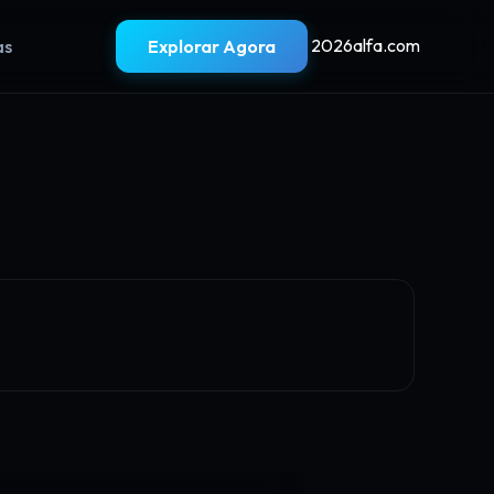
as
Explorar Agora
2026alfa.com