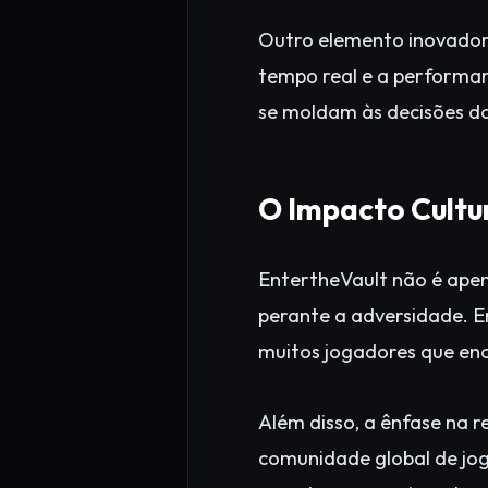
Outro elemento inovador
tempo real e a performan
se moldam às decisões do
O Impacto Cultu
EntertheVault não é apen
perante a adversidade. E
muitos jogadores que en
Além disso, a ênfase na
comunidade global de jog